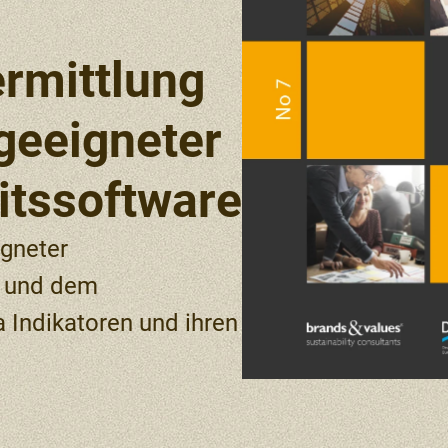
rmittlung
geeigneter
itssoftware
igneter
n und dem
Indikatoren und ihren