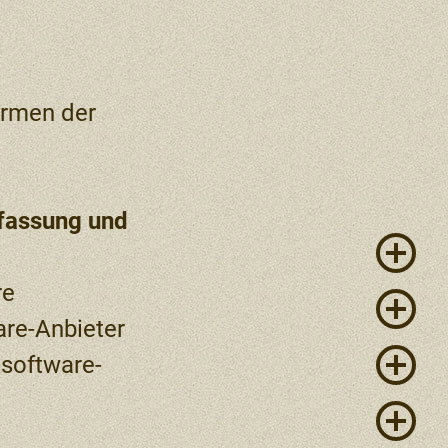
ormen der
rfassung und
re
re-Anbieter
tsoftware-