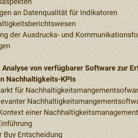
tsaspekten
gen an Datenqualität für Indikatoren
ltigkeitsberichtswesen
ung der Ausdrucks- und Kommunikationsf
gen
 Analyse von verfügbarer Software zur E
n Nachhaltigkeits-KPIs
Markt für Nachhaltigkeitsmangementsofwa
elevanter Nachhaltigkeitsmangementsoftwa
 Kontext einer Nachhaltigkeitsmanagemen
Einführung
r Buy Entscheidung