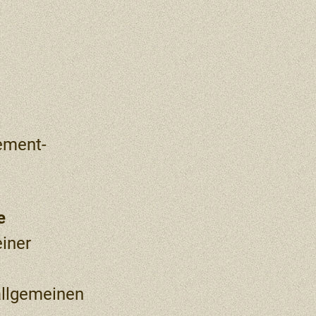
ement-
e
iner
allgemeinen