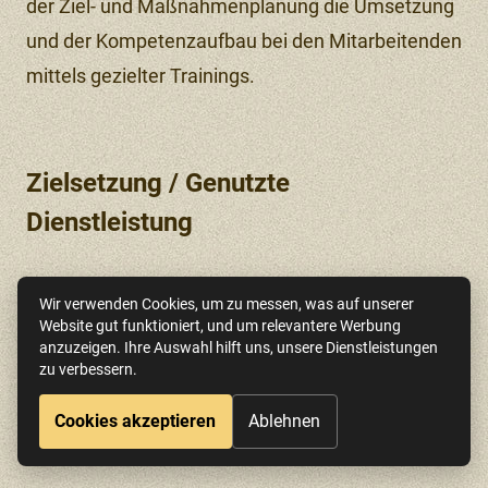
der Ziel- und Maßnahmenplanung die Umsetzung
und der Kompetenzaufbau bei den Mitarbeitenden
mittels gezielter Trainings.
Zielsetzung / Genutzte
Dienstleistung
Neben der Entwicklung einer
Wir verwenden Cookies, um zu messen, was auf unserer
Website gut funktioniert, und um relevantere Werbung
Nachhaltigkeitsstrategie wurden entsprechende
anzuzeigen. Ihre Auswahl hilft uns, unsere Dienstleistungen
interne Kommunikationskonzepte erarbeitet und
zu verbessern.
abteilungsspezifische Nachhaltigkeitsschulungen
DE
EN
ES
Impressum
Datenschutz
Cookies akzeptieren
Ablehnen
konzipiert und durchgeführt.