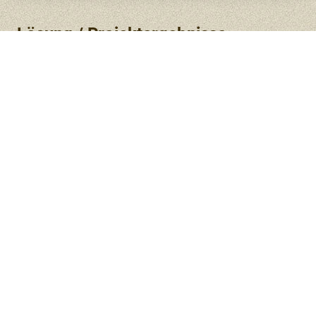
Lösung / Projektergebnisse
Durch die individuell für das Unternehmen
entwickelten Workshopreihen und die Umsetzung
der internen Kommunikationskonzepte konnte die
Nachhaltigkeitskompetenz der Beteiligten deutlich
gesteigert werden.
Weitere Informationen
Ansprechpartner ist Karsten Muuß.