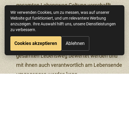
gesamten Lebensweg Geltung verschafft
Wir verwenden Cookies, um zu messen, was auf unserer
werden kann,
Website gut funktioniert, und um relevantere Werbung
anzuzeigen. Ihre Auswahl hilft uns, unsere Dienstleistungen
die Akteure in den Stoffstromsystemen dabei
zu verbessern.
eigenverantwort- licher handeln,
DE
EN
ES
Impressum
Datenschutz
Cookies akzeptieren
Ablehnen
die Umweltrelevanz von Produkten über ihren
gesamten Lebensweg bewertet werden und
mit ihnen auch verantwortlich am Lebensende
umgegangen werden kann,
neue wissensbasierte Methoden in
komplexen Stoffstromsystemen dabei
eingesetzt werden und daraus
Dienstleistungen abgeleitet und entwickelt
werden.