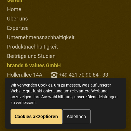
Home
Über uns
Expertise
Unternehmensnachhaltigkeit
Produktnachhaltigkeit
Beiträge und Studien
brands & values GmbH
Hollerallee 14A
+49 421 70 90 84 - 33
28209 Bremen
+49 421 70 90 84 - 35
Wir verwenden Cookies, um zu messen, was auf unserer
Website gut funktioniert, und um relevantere Werbung
Deutschland
info@brandsandvalues.com
anzuzeigen. Ihre Auswahl hilft uns, unsere Dienstleistungen
zu verbessern.
DE
EN
ES
Impressum
Datenschutz
Cookies akzeptieren
Ablehnen
DE
EN
ES
Impressum
Datenschutz