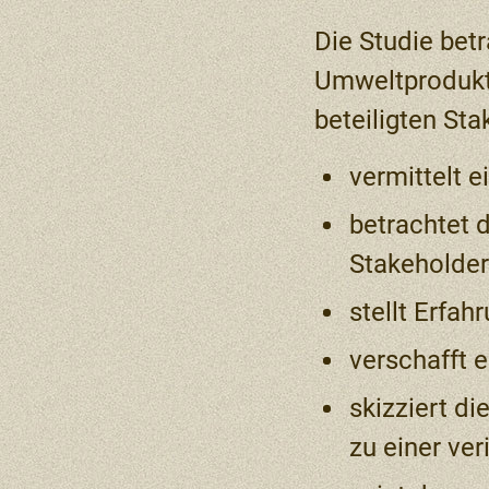
Die Studie bet
Umweltprodukt
beteiligten Sta
vermittelt 
betrachtet 
Stakeholder
stellt Erfa
verschafft 
skizziert d
zu einer ver