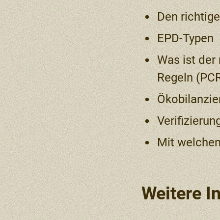
​Den richti
EPD-Typen
​Was ist de
Regeln (PC
Ökobilanzie
Verifizierun
​Mit welche
Weitere I