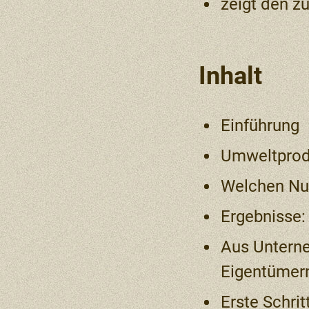
zeigt den z
Inhalt
Einführung
Umweltprod
Welchen Nu
Ergebnisse:
​Aus Untern
Eigentümer
Erste Schri