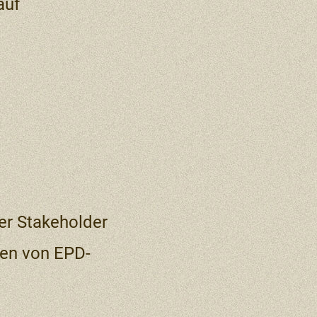
auf
er Stakeholder
gen von EPD-